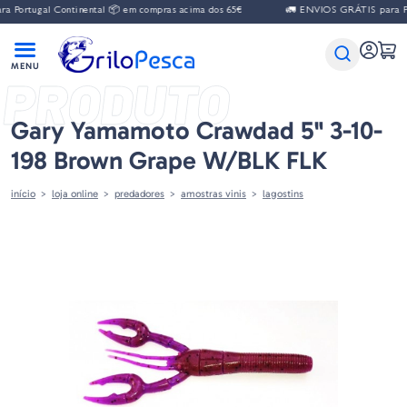
ugal Continental 📦 em compras acima dos 65€
🚛 ENVIOS GRÁTIS para Portugal
PRODUTO
Gary Yamamoto Crawdad 5" 3-10-
198 Brown Grape W/BLK FLK
início
loja online
predadores
amostras vinis
lagostins