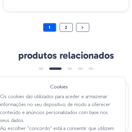
1
2
>
produtos relacionados
Cookies
€ 9.45
€ 5.90
Os cookies são utilizados para aceder e armazenar
Amostra Ring
Amostra Clap Craw
informações no seu dispositivo, de modo a oferecer
Shrimp 002 GREEN
02-0102 Black – Red
conteúdo e anúncios personalizados com base nos
PUMPKIN
Flake
seus dados.
lagostins
lagostins
Ao escolher "concordo" está a consentir que utilizem