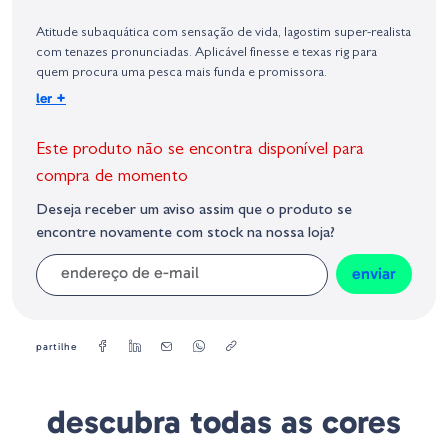
Identificação do fabricante e/ou empresa responsável da venda na União
Europeia, dos produtos da marca, conforme requerido no Regulamento
Atitude subaquática com sensação de vida, lagostim super-realista
Geral sobre a Segurança dos Produtos (GPSR):
com tenazes pronunciadas. Aplicável finesse e texas rig para
quem procura uma pesca mais funda e promissora.
O elevado teor de sal impregnado da Gary Yamamoto faz com
+
ler
que o peixe fique mais tempo com o isco na boca, permitindo
assim ferrar mais facilmente.
Este produto não se encontra disponível para
Tamanho: 5"
compra de momento
Unidades: 10
Deseja receber um aviso assim que o produto se
encontre novamente com stock na nossa loja?
enviar
partilhe
descubra todas as cores