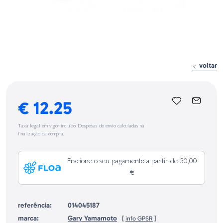
voltar
€ 12.25
Taxa legal em vigor incluído. Despesas de envio calculadas na
finalização da compra.
Fracione o seu pagamento a partir de 50,00
€
referência:
014045187
marca:
Gary Yamamoto
[
info GPSR
]