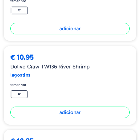
tamanho:
4"
adicionar
€ 10.95
Dolive Craw TW136 River Shrimp
lagostins
tamanho:
4"
adicionar