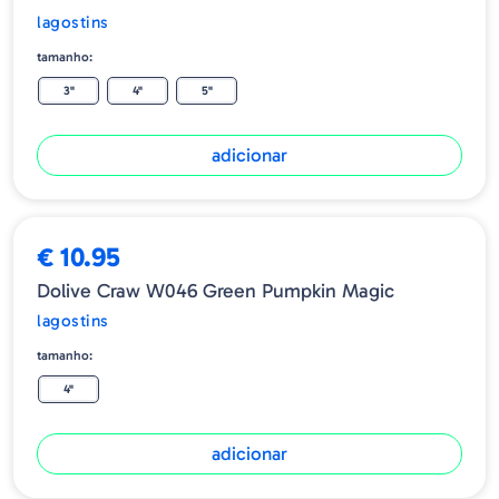
lagostins
tamanho:
3"
4"
5"
adicionar
€ 10.95
Dolive Craw W046 Green Pumpkin Magic
lagostins
tamanho:
4"
adicionar