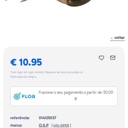
voltar
€ 10.95
Taxa legal em vigor incluído. Despesas de envio calculadas na
finalização da compra.
Fracione o seu pagamento a partir de 50,00
€
referência:
014125037
marca:
O.S.P
[
info GPSR
]