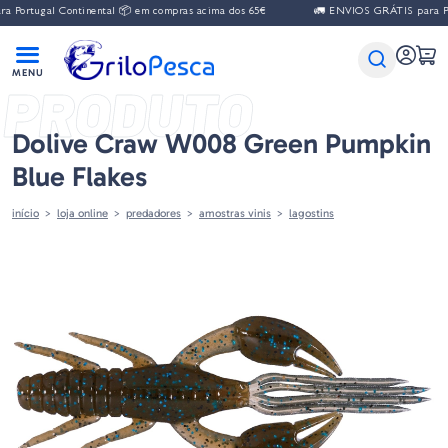
ugal Continental 📦 em compras acima dos 65€
🚛 ENVIOS GRÁTIS para Portugal
PRODUTO
Dolive Craw W008 Green Pumpkin
Blue Flakes
início
loja online
predadores
amostras vinis
lagostins