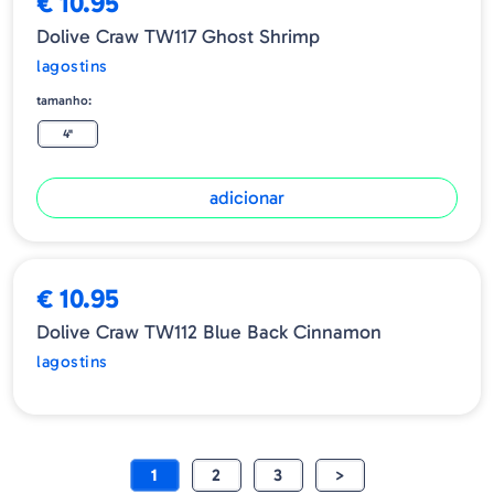
€ 10.95
Dolive Craw TW117 Ghost Shrimp
lagostins
tamanho:
4"
adicionar
ESGOTADO
€ 10.95
Dolive Craw TW112 Blue Back Cinnamon
lagostins
1
2
3
>