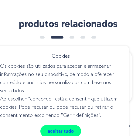
produtos relacionados
➕ OPÇÕES
Cookies
€ 6.95
€ 6.50
Os cookies são utilizados para aceder e armazenar
Bass Pro Shops
Hart XL Crab - PE
informações no seu dispositivo, de modo a oferecer
Tournament Series
Plum Emerald
conteúdo e anúncios personalizados com base nos
Incredible Craw -
lagostins
Pepper Frog/Hot
seus dados.
lagostins
Orange
Ao escolher "concordo" está a consentir que utilizem
cookies. Pode recusar ou pode recusar ou retirar o
consentimento escolhendo "Gerir definições".
condições de venda
livro de reclamações
aceitar tudo
privacidade
cookies