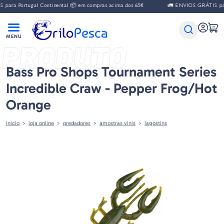
para Portugal Continental 📦 em compras acima dos 65€
🚛 ENVIOS GRÁTIS para
PRODUTO
Bass Pro Shops Tournament Series
Incredible Craw - Pepper Frog/Hot
Orange
início
loja online
predadores
amostras vinis
lagostins