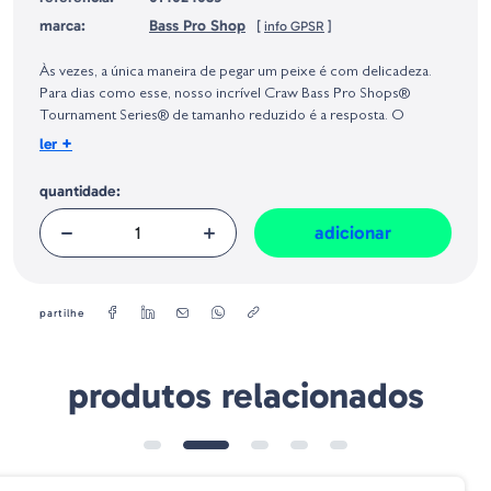
marca:
Bass Pro Shop
[
info GPSR
]
Identificação do fabricante e/ou empresa responsável da venda na União
Europeia, dos produtos da marca, conforme requerido no Regulamento
Às vezes, a única maneira de pegar um peixe é com delicadeza.
Geral sobre a Segurança dos Produtos (GPSR):
Para dias como esse, nosso incrível Craw Bass Pro Shops®
Tournament Series® de tamanho reduzido é a resposta. O
Incredible Craw é uma excelente escolha para finesse rigging e
+
ler
linhas finas ou para a extremidade traseira de um pequeno jigs de
cor natural - especialmente em águas claras. Incredible Craw
quantidade:
ostenta cabeças incrivelmente detalhadas e são fortemente
salgadas e carregadas com o perfume atraente 8up ™.
adicionar
Tamanho - 3-1/2" / 8.89cm
Quantidade - 8 Uds/Blister
partilhe
produtos relacionados
➕ OPÇÕES