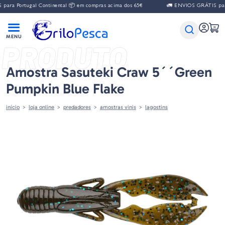
ara Portugal Continental 📦 em compras acima dos 65€
🚛 ENVIOS GRÁTIS para 
PRODUTO
Amostra Sasuteki Craw 5´´green
Pumpkin Blue Flake
início
loja online
predadores
amostras vinis
lagostins