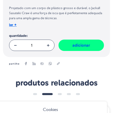
Identificação do fabricante e/ou empresa responsável da venda na União
Europeia, dos produtos da marca, conforme requerido no Regulamento
Projetado com um corpo de plástico grosso e durável, o Jackall
Geral sobre a Segurança dos Produtos (GPSR):
Sasuteki Craw é uma força de isca que é perfeitamente adequada
para uma ampla gama de técnicas.
+
ler
Tamanho:
13 cm
quantidade:
Quantidade:
5
adicionar
partilhe
produtos relacionados
Cookies