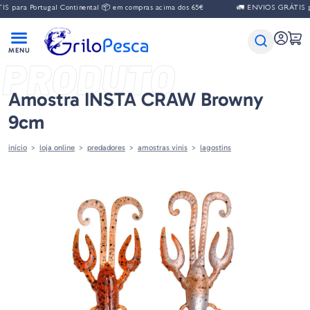
 para Portugal Continental 📦 em compras acima dos 65€
🚛 ENVIOS GRÁTIS par
PRODUTO
Amostra INSTA CRAW Browny
9cm
início
loja online
predadores
amostras vinis
lagostins