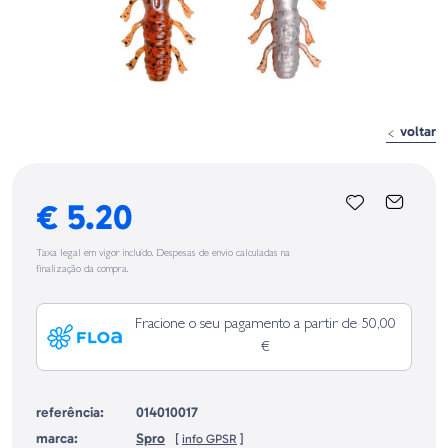
voltar
€ 5.20
Taxa legal em vigor incluído. Despesas de envio calculadas na
finalização da compra.
Fracione o seu pagamento a partir de 50,00
€
referência:
014010017
marca:
Spro
[
info GPSR
]