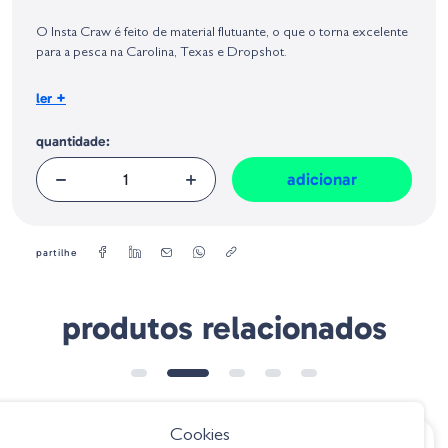
Identificação do fabricante e/ou empresa responsável da venda na União
Europeia, dos produtos da marca, conforme requerido no Regulamento
O Insta Craw é feito de material flutuante, o que o torna excelente
Geral sobre a Segurança dos Produtos (GPSR):
para a pesca na Carolina, Texas e Dropshot.
Tamanho
+
ler
: 9 cm
quantidade:
adicionar
partilhe
produtos relacionados
Cookies