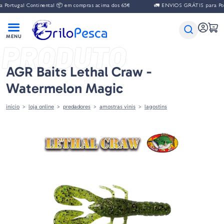
al Continental 📦 em compras acima dos 65€
🚛 ENVIOS GRÁTIS para Portugal 
PRODUTO
AGR Baits Lethal Craw -
Watermelon Magic
início
loja online
predadores
amostras vinis
lagostins