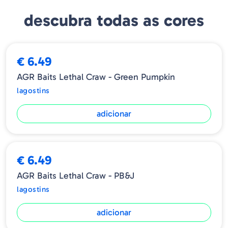
Os seus sulcos na parte inferior do corpo retêm as bolhas de ar
descubra todas as cores
durante o lançamento, libertando-as à medida que afunda e se
move na água.
NOVIDADE
Em síntese, um lagostim que veio para ficar, com uma relação
custo-benefício imbatível.
€ 6.49
Ideal para montagens Texas, shaky rigs, Carolina rigs, free rigs e,
AGR Baits Lethal Craw - Green Pumpkin
claro, como jig trailer.
lagostins
Pesa - 7cm
adicionar
Tamanho - 8.5cm
8 unidades por embalagem
€ 6.49
AGR Baits Lethal Craw - PB&J
lagostins
adicionar