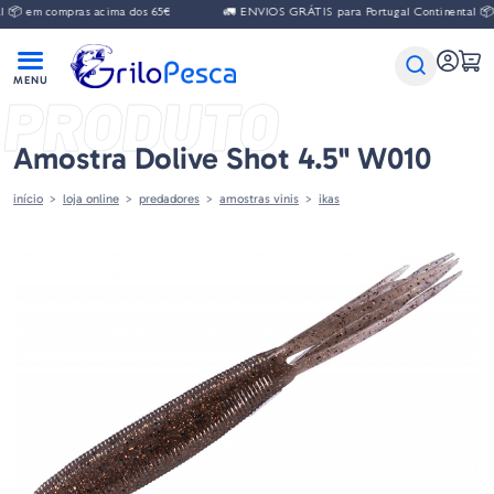
 📦 em compras acima dos 65€
🚛 ENVIOS GRÁTIS para Portugal Continental 📦 
PRODUTO
Amostra Dolive Shot 4.5" W010
início
loja online
predadores
amostras vinis
ikas