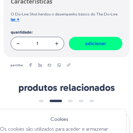
Características
Geral sobre a Segurança dos Produtos (GPSR):
O Do-Live Shot herdou o desempenho básico do The Do-Live
+
ler
Stick, mas, ao mesmo tempo, foi projetado para focar no "Back
Slide", que pode pescar qualquer tipo de capa de maneira eficaz e
quantidade:
rápida, sem sentir estresse, mesmo quando você o usa
aproximadamente.
adicionar
Tamanho:
4,5"
Quantidade:
5
partilhe
produtos relacionados
Cookies
€ 11.70
€ 8.50
Os cookies são utilizados para aceder e armazenar