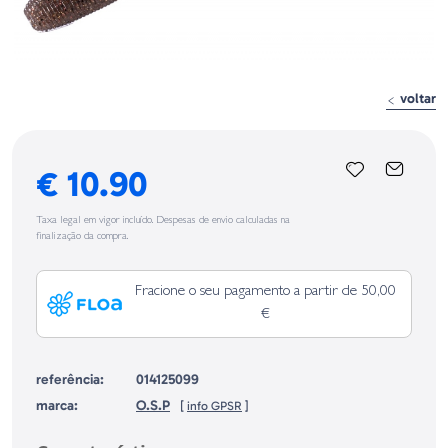
voltar
€ 10.90
Taxa legal em vigor incluído. Despesas de envio calculadas na
finalização da compra.
Fracione o seu pagamento a partir de 50,00
€
referência:
014125099
marca:
O.S.P
[
info GPSR
]
Identificação do fabricante e/ou empresa responsável da venda na União
Europeia, dos produtos da marca, conforme requerido no Regulamento