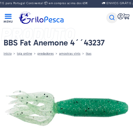
 para Portugal Continental 📦 em compras acima dos 65€
🚛 ENVIOS GRÁTIS par
PRODUTO
BBS Fat Anemone 4´´43237
início
loja online
predadores
amostras vinis
ikas