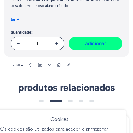
Fat anemone é uma ika que é uma amostra com aspecto de tubo,
Geral sobre a Segurança dos Produtos (GPSR):
pesado e volumoso afunda rápido.
Quantidade - 6 pcs
+
ler
Tamanho - 10 cm
quantidade:
adicionar
partilhe
produtos relacionados
Cookies
€ 8.50
€ 8.50
Os cookies são utilizados para aceder e armazenar