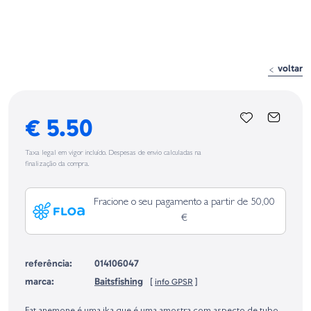
voltar
€ 5.50
Taxa legal em vigor incluído. Despesas de envio calculadas na
finalização da compra.
Fracione o seu pagamento a partir de 50,00
€
referência:
014106047
marca:
Baitsfishing
[
info GPSR
]
Identificação do fabricante e/ou empresa responsável da venda na União
Europeia, dos produtos da marca, conforme requerido no Regulamento