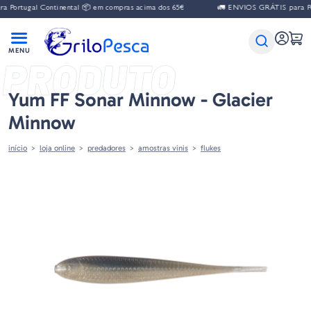
ugal Continental 📦 em compras acima dos 65€
🚛 ENVIOS GRÁTIS para Portugal
PRODUTO
Yum FF Sonar Minnow - Glacier
Minnow
início
loja online
predadores
amostras vinis
flukes