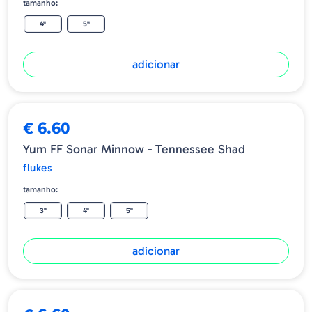
tamanho:
4"
5"
adicionar
€ 6.60
Yum FF Sonar Minnow - Tennessee Shad
flukes
tamanho:
3"
4"
5"
adicionar