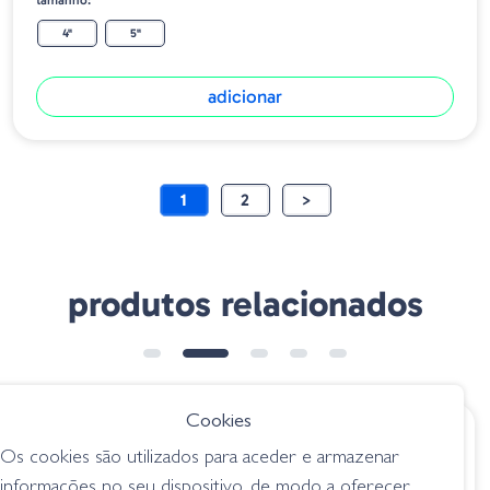
tamanho:
4"
5"
adicionar
1
2
>
produtos relacionados
➕ OPÇÕES
Cookies
€ 10.95
€ 11.35
Os cookies são utilizados para aceder e armazenar
OSP Dolive Stick
Amostra Twitch
informações no seu dispositivo, de modo a oferecer