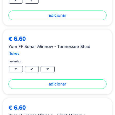
4"
5"
adicionar
€ 6.60
Yum FF Sonar Minnow - Tennessee Shad
flukes
tamanho:
3"
4"
5"
adicionar
€ 6.60