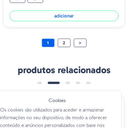
adicionar
1
2
>
produtos relacionados
Cookies
€ 6.60
€ 11.35
Os cookies são utilizados para aceder e armazenar
Yum Break´n Shad
Amostra Twitch
informações no seu dispositivo, de modo a oferecer
- 502
Minnow Silver Blue
conteúdo e anúncios personalizados com base nos
Watermelon/Red