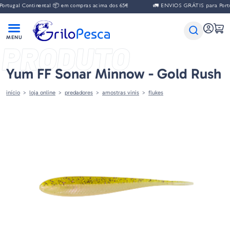
l Continental 📦 em compras acima dos 65€
🚛 ENVIOS GRÁTIS para Portugal Co
PRODUTO
Yum FF Sonar Minnow - Gold Rush
início
loja online
predadores
amostras vinis
flukes