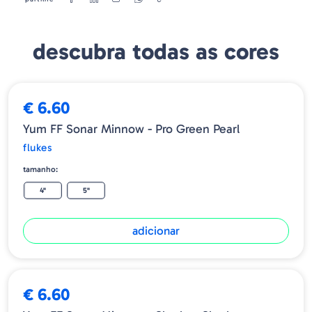
Melhores padrões de cores reais
Sobrecarregado com aroma F2
Construído para emparelhar com a cabeça YUM Front Facing
descubra todas as cores
Sonar Jig
Quantidade - 3" 10 Uds/Blister
4" 8 Uds/Blister
€ 6.60
5" 6 Uds/Blister
Yum FF Sonar Minnow - Pro Green Pearl
flukes
tamanho:
4"
5"
adicionar
€ 6.60