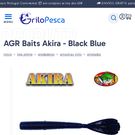
a Portugal Continental 📦 em compras acima dos 65€
🚛 ENVIOS GRÁTIS para Po
PRODUTO
AGR Baits Akira - Black Blue
início
loja online
predadores
amostras vinis
atrelados