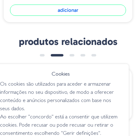
adicionar
produtos relacionados
➕ OPÇÕES
Cookies
€ 8.95
€ 8.95
Os cookies são utilizados para aceder e armazenar
Zman Chatterspike
Zman BatwingZ - 02
informações no seu dispositivo, de modo a oferecer
- Bad Shad
Black Blue Flk
conteúdo e anúncios personalizados com base nos
atrelados
atrelados
seus dados.
Ao escolher "concordo" está a consentir que utilizem
cookies. Pode recusar ou pode recusar ou retirar o
consentimento escolhendo "Gerir definições".