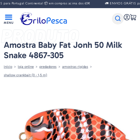
para Portugal Continental 📦 em compras acima dos 65€
🚛 ENVIOS GRÁTIS para
PRODUTO
Amostra Baby Fat Jonh 50 Milk
Snake 4867-305
início
loja online
predadores
amostras rigidas
shallow crankbait (0 - 1,5 m)