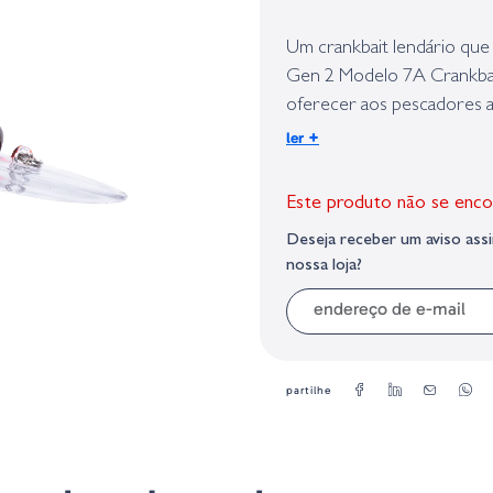
Identificação do fabricante e/ou em
conforme requerido no Regulamento 
Um crankbait lendário que
Gen 2 Modelo 7A Crankbait
oferecer aos pescadores a
com um perfil mais longo e
+
ler
Bomber Gen 2 Model 7A Cr
uma ação de balanço firme
Este produto não se enco
existe uma pressão de pes
Deseja receber um aviso as
design do bico arredonda
nossa loja?
facilidade, o que é perfei
doca onde os bass grandes
incrivelmente afiados, a 
vários padrões de cores co
sucesso dos pescadores.
partilhe
Modelo
Tam