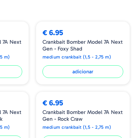
cm
1/2oz - 14gr
8-10ft - 2.40/3.00m
€ 6.95
 7A Next
Crankbait Bomber Model 7A Next
Gen - Foxy Shad
75 m)
medium crankbait (1,5 - 2,75 m)
adicionar
€ 6.95
 7A Next
Crankbait Bomber Model 7A Next
k
Gen - Rock Craw
75 m)
medium crankbait (1,5 - 2,75 m)