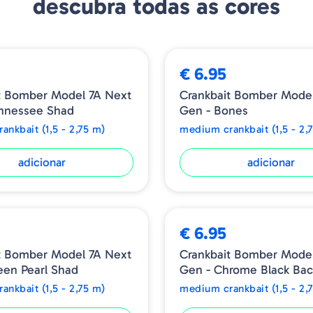
descubra todas as cores
BMB07A
6.60
€ 6.95
Referência - BMB07A521
t Bomber Model 7A Next
Crankbait Bomber Model
nnessee Shad
Gen - Bones
ankbait (1,5 - 2,75 m)
medium crankbait (1,5 - 2,
adicionar
adicionar
€ 6.95
t Bomber Model 7A Next
Crankbait Bomber Model
een Pearl Shad
Gen - Chrome Black Bac
ankbait (1,5 - 2,75 m)
medium crankbait (1,5 - 2,