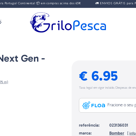
rtugal Continental 📦 em compras acima dos 65€
🚛 ENVIOS GRÁTIS para Portu

Next Gen -
€ 6.95
,75 m)
Taxa legal em vigor incluído. Despesas de env
Fracione o seu 
referência:
023136031
marca:
Bomber
[
inf