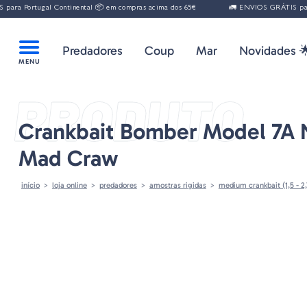
a Portugal Continental 📦 em compras acima dos 65€
🚛 ENVIOS GRÁTIS para Po
Predadores
Coup
Mar
Novidades 
PRODUTO
Crankbait Bomber Model 7A 
Mad Craw
início
loja online
predadores
amostras rigidas
medium crankbait (1,5 - 2