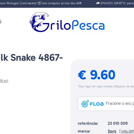
 Portugal Continental 📦 em compras acima dos 65€
🚛 ENVIOS GRÁTIS para Por

lk Snake 4867-
€ 9.60
,75 m)
Taxa legal em vigor incluído. Despesas de env
Fracione o seu 
referência:
23 010 009
marca:
Spro
[
info G