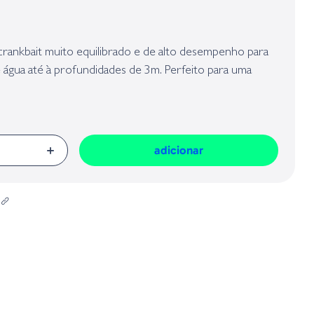
presa responsável da venda na União Europeia, dos produtos da marca,
Geral sobre a Segurança dos Produtos (GPSR):
crankbait muito equilibrado e de alto desempenho para
 água até à profundidades de 3m. Perfeito para uma
e espécies.
adicionar