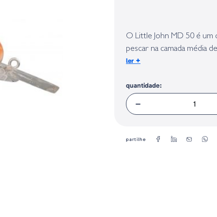
Identificação do fabricante e/ou em
conforme requerido no Regulamento 
O Little John MD 50 é um 
pescar na camada média de
+
ler
grande variedade de águas 
quantidade:
Peso:
14 g
Tamanho:
5 cm
partilhe