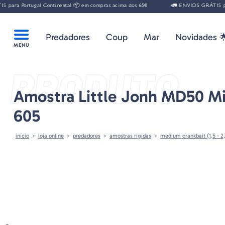
para Portugal Continental 📦 em compras acima dos 65€
🚛 ENVIOS GRÁTIS para
Predadores
Coup
Mar
Novidades 
PRODUTO
Amostra Little Jonh MD50 Mi
605
início
loja online
predadores
amostras rigidas
medium crankbait (1,5 - 2