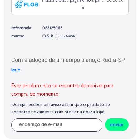
Fracione o seu pagamento a partir de 50,00
€
referência:
023125063
marca:
O.S.P
[
info GPSR
]
Identificação do fabricante e/ou empresa responsável da venda na União
Europeia, dos produtos da marca, conforme requerido no Regulamento
Geral sobre a Segurança dos Produtos (GPSR):
Com a adoção de um corpo plano, o Rudra-SP
foi projetado para emitir intensos flashes de
+
ler
luz. Esses flashes, somados à ação de
rolagem estreita que essa atração possui,
Este produto não se encontra disponível para
aumentam notavelmente a área produtiva, de
compra de momento
forma que ela é capaz de cobrir vastas áreas e
Deseja receber um aviso assim que o produto se
águas profundas. As execuções do Rudra-SP
encontre novamente com stock na nossa loja?
são excelentes, com recuperações do tipo
enviar
jerkbait, com recuperações e pausas
irregulares, ou com recuperações a velocidade