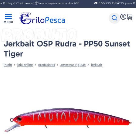
gal Continental 📦 em compras acima dos 65€
🚛 ENVIOS GRÁTIS para Portugal 
PRODUTO
Jerkbait OSP Rudra - PP50 Sunset
Tiger
início
loja online
predadores
amostras rigidas
jerkbait