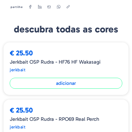
constante, e sua ação extremamente natural
partilhe
é muito eficaz, principalmente com basses
maiores.
descubra todas as cores
➕ OPÇÕES
BESTSELLER
€ 25.50
Jerkbait OSP Rudra - HF76 HF Wakasagi
jerkbait
adicionar
€ 25.50
Jerkbait OSP Rudra - RPO69 Real Perch
jerkbait