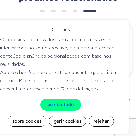
➕ OPÇÕES
Cookies
€ 28.75
€ 24.35
Os cookies são utilizados para aceder e armazenar
Asura89 EX-DR SF -
Jerkbait OSP
informações no seu dispositivo, de modo a oferecer
G01 Ghost Minnow
Varuna - HF76-HF
conteúdo e anúncios personalizados com base nos
Wakasagi
jerkbait
seus dados.
jerkbait
Ao escolher "concordo" está a consentir que utilizem
cookies. Pode recusar ou pode recusar ou retirar o
consentimento escolhendo "Gerir definições".
condições de venda
livro de reclamações
aceitar tudo
privacidade
cookies
sobre cookies
gerir cookies
rejeitar
Grilo Pesca - Loja de Pesca e Competição © Todos os direitos reservados |
Desenvolvido por
Bomsite