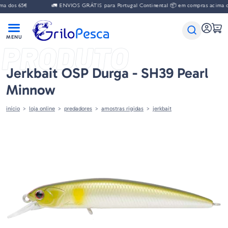
 dos 65€
🚛 ENVIOS GRÁTIS para Portugal Continental 📦 em compras acima do
PRODUTO
Jerkbait OSP Durga - SH39 Pearl
Minnow
início
loja online
predadores
amostras rigidas
jerkbait