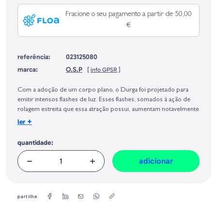
Fracione o seu pagamento a partir de 50,00
€
referência:
023125080
marca:
O.S.P
[
info GPSR
]
Identificação do fabricante e/ou empresa responsável da venda na União
Europeia, dos produtos da marca, conforme requerido no Regulamento
Com a adoção de um corpo plano, o Durga foi projetado para
Geral sobre a Segurança dos Produtos (GPSR):
emitir intensos flashes de luz. Esses flashes, somados à ação de
rolagem estreita que essa atração possui, aumentam notavelmente
a área produtiva, de forma que ela é capaz de cobrir vastas áreas e
+
ler
águas profundas. As execuções do Durga são excelentes, seja
com recuperações de jerkbait, com recuperações e pausas
quantidade:
irregulares, ou com recuperações a velocidade constante, e sua
ação extremamente natural é muito eficaz, principalmente com
adicionar
basses e lúcios maiores.
Tamanho: 73mm
Peso: 4,7gr
partilhe
Tipo: Suspend
Anzois: #8