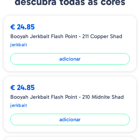
descubra todas as cores
mais do que satisfeitos em apresentar o Flash Point após muitos
anos de pesquisa e desenvolvimento meticuloso, e garantimos
que ele criará mais ataques e menos recuos.
€ 24.85
BOOYAH
TAMANHO
PESO
PROFUNDIDADE
TI
Booyah Jerkbait Flash Point - 211 Copper Shad
Flash
11cm
14g
1.20/1.80m
Suspe
jerkbait
Point
adicionar
€ 24.85
Booyah Jerkbait Flash Point - 210 Midnite Shad
jerkbait
adicionar