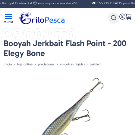
al Continental 📦 em compras acima dos 65€
🚛 ENVIOS GRÁTIS para Portugal C
PRODUTO
Booyah Jerkbait Flash Point - 200
Elegy Bone
início
loja online
predadores
amostras rigidas
jerkbait