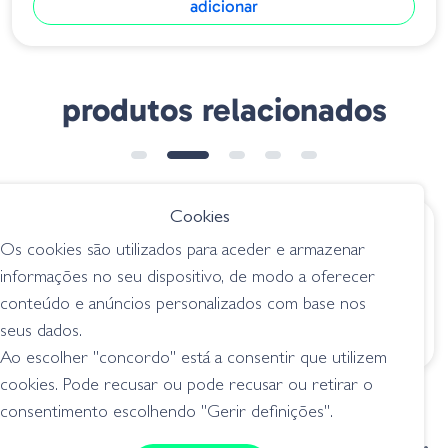
adicionar
produtos relacionados
Cookies
€ 8.95
€ 7.95
Os cookies são utilizados para aceder e armazenar
Amostra J09 Hot
Amostra F11 PD
informações no seu dispositivo, de modo a oferecer
Tiger
Purpledescendent
conteúdo e anúncios personalizados com base nos
jerkbait
jerkbait
seus dados.
Ao escolher "concordo" está a consentir que utilizem
cookies. Pode recusar ou pode recusar ou retirar o
consentimento escolhendo "Gerir definições".
condições de venda
livro de reclamações