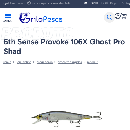
gal Continental 📦 em compras acima dos 65€
🚛 ENVIOS GRÁTIS para Portugal 
PRODUTO
6th Sense Provoke 106X Ghost Pro
Shad
início
loja online
predadores
amostras rigidas
jerkbait