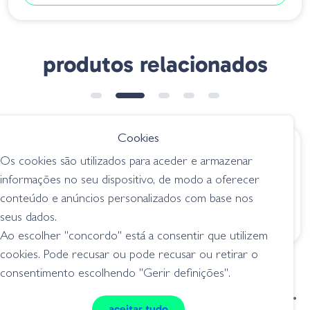
produtos relacionados
Cookies
€ 33.80
€ 7.95
Os cookies são utilizados para aceder e armazenar
Amostra Calling
Amostra F11 B Blue
informações no seu dispositivo, de modo a oferecer
Hustler Sinking
jerkbait
conteúdo e anúncios personalizados com base nos
125mm Glass Belly
Shiner 23
seus dados.
jerkbait
Ao escolher "concordo" está a consentir que utilizem
cookies. Pode recusar ou pode recusar ou retirar o
consentimento escolhendo "Gerir definições".
condições de venda
livro de reclamações
aceitar tudo