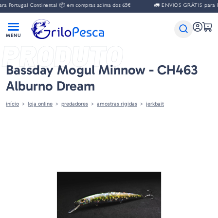
Portugal Continental 📦 em compras acima dos 65€
🚛 ENVIOS GRÁTIS para Por
PRODUTO
Bassday Mogul Minnow - CH463
Alburno Dream
início
loja online
predadores
amostras rigidas
jerkbait