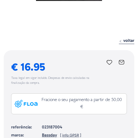
voltar
€ 16.95
Taxa legal em vigor incluído. Despesas de envio calculadas na
finalização da compra.
Fracione o seu pagamento a partir de 50,00
€
referência:
023187004
marca:
Bassday
[
info GPSR
]