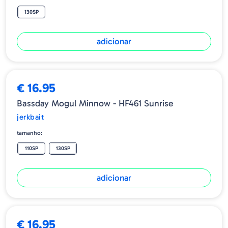
130SP
adicionar
€ 16.95
Bassday Mogul Minnow - HF461 Sunrise
jerkbait
tamanho:
110SP
130SP
adicionar
€ 16.95