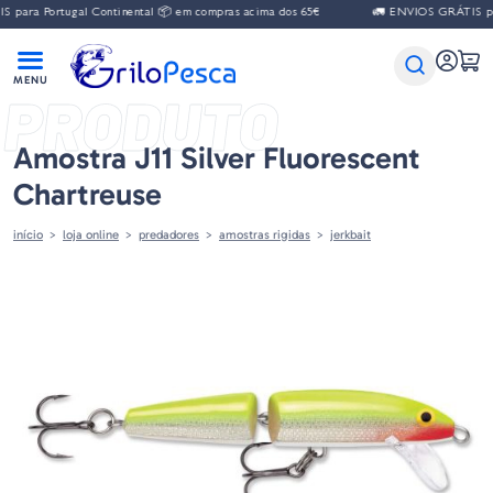
para Portugal Continental 📦 em compras acima dos 65€
🚛 ENVIOS GRÁTIS par
PRODUTO
Amostra J11 Silver Fluorescent
Chartreuse
início
loja online
predadores
amostras rigidas
jerkbait