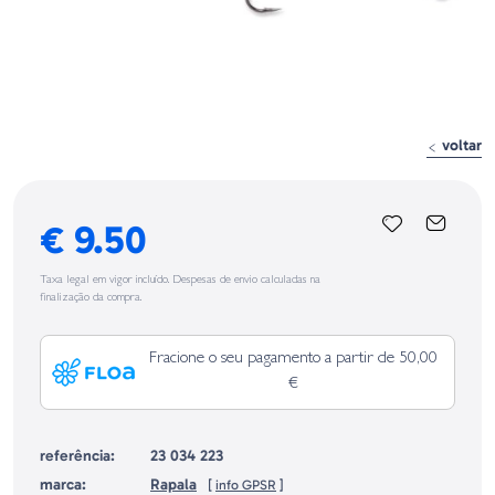
voltar
€ 9.50
Taxa legal em vigor incluído. Despesas de envio calculadas na
finalização da compra.
Fracione o seu pagamento a partir de 50,00
€
referência:
23 034 223
marca:
Rapala
[
info GPSR
]