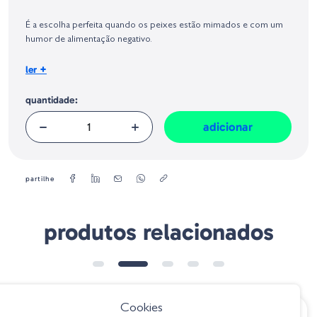
Identificação do fabricante e/ou empresa responsável da venda na União
Europeia, dos produtos da marca, conforme requerido no Regulamento
É a escolha perfeita quando os peixes estão mimados e com um
Geral sobre a Segurança dos Produtos (GPSR):
humor de alimentação negativo.
Peso:
+
ler
9 g
Tamanho:
11 cm
quantidade:
adicionar
partilhe
produtos relacionados
Cookies