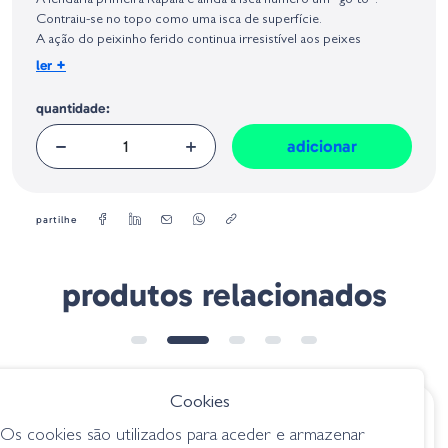
A lendária primeira Rapala e ainda a isca número um “go-to”.
Geral sobre a Segurança dos Produtos (GPSR):
Contraiu-se no topo como uma isca de superfície.
A ação do peixinho ferido continua irresistível aos peixes
predadores em todos os continentes o mundo.
+
ler
Peso
quantidade:
: 3/16 oz
Tamanho:
10
cm
adicionar
partilhe
produtos relacionados
ESGOTADO
Cookies
€ 19.50
€ 7.95
Os cookies são utilizados para aceder e armazenar