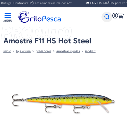
ortugal Continental 📦 em compras acima dos 65€
🚛 ENVIOS GRÁTIS para Portu
PRODUTO
Amostra F11 HS Hot Steel
início
loja online
predadores
amostras rigidas
jerkbait