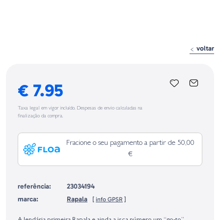
voltar
€ 7.95
Taxa legal em vigor incluído. Despesas de envio calculadas na
finalização da compra.
Fracione o seu pagamento a partir de 50,00
€
referência:
23034194
marca:
Rapala
[
info GPSR
]
Identificação do fabricante e/ou empresa responsável da venda na União
Europeia, dos produtos da marca, conforme requerido no Regulamento