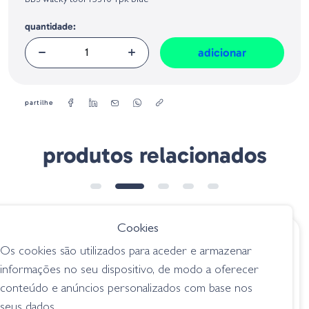
BBS wacky tool 15310 1pk blue
Geral sobre a Segurança dos Produtos (GPSR):
quantidade:
adicionar
partilhe
produtos relacionados
Cookies
€ 6.40
€ 12.50
Os cookies são utilizados para aceder e armazenar
Zappu Bone Rattler
Hart Régua De
informações no seu dispositivo, de modo a oferecer
Medição
acessórios
conteúdo e anúncios personalizados com base nos
acessórios
seus dados.