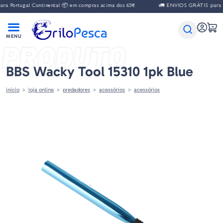
a Portugal Continental 📦 em compras acima dos 65€
🚛 ENVIOS GRÁTIS para Po
PRODUTO
BBS Wacky Tool 15310 1pk Blue
início
loja online
predadores
acessórios
acessórios