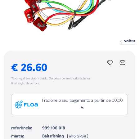
voltar
€ 26.60
Taxa legal em vigor incluído. Despesas de envio calculadas na
finalização da compra.
Fracione o seu pagamento a partir de 50,00
€
referência:
999 106 018
marca:
Baitsfishing
[
info GPSR
]