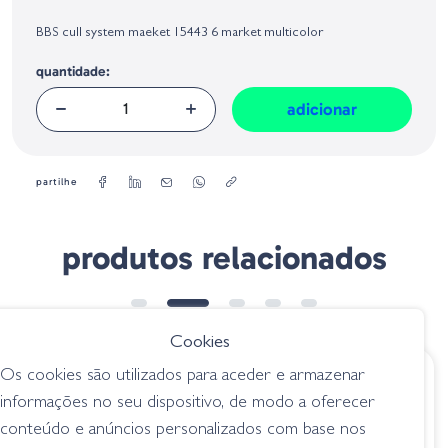
Identificação do fabricante e/ou empresa responsável da venda na União
Europeia, dos produtos da marca, conforme requerido no Regulamento
BBS cull system maeket 15443 6 market multicolor
Geral sobre a Segurança dos Produtos (GPSR):
quantidade:
adicionar
partilhe
produtos relacionados
Cookies
Os cookies são utilizados para aceder e armazenar
€ 4.20
€ 1.50
informações no seu dispositivo, de modo a oferecer
Tube T-2
B/2 Faldillas 150mm
conteúdo e anúncios personalizados com base nos
CorYW
acessórios