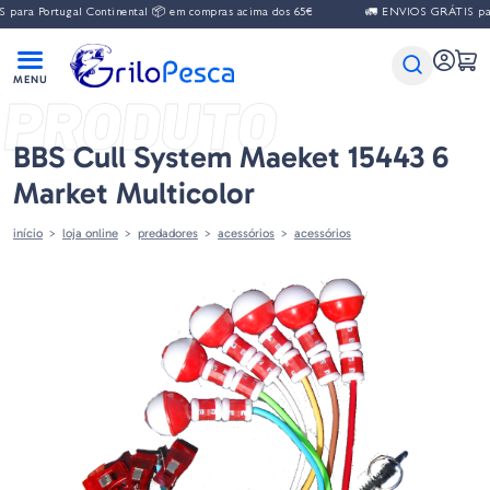
ara Portugal Continental 📦 em compras acima dos 65€
🚛 ENVIOS GRÁTIS para
PRODUTO
BBS Cull System Maeket 15443 6
Market Multicolor
início
loja online
predadores
acessórios
acessórios