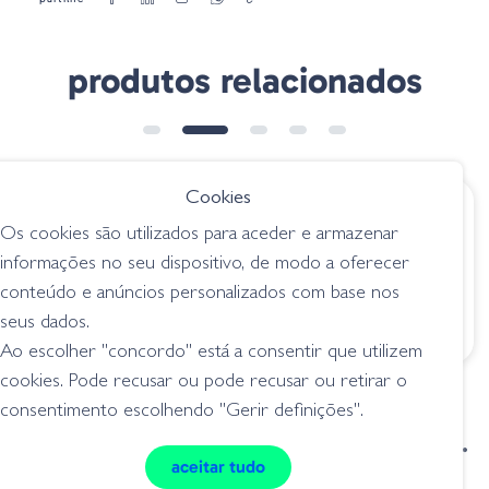
produtos relacionados
Cookies
€ 12.50
€ 4.20
Os cookies são utilizados para aceder e armazenar
Hart Régua De
Decoy B-1 Kachi
informações no seu dispositivo, de modo a oferecer
Medição
Kachi Beads
conteúdo e anúncios personalizados com base nos
acessórios
acessórios
seus dados.
Ao escolher "concordo" está a consentir que utilizem
cookies. Pode recusar ou pode recusar ou retirar o
consentimento escolhendo "Gerir definições".
condições de venda
livro de reclamações
aceitar tudo
privacidade
cookies