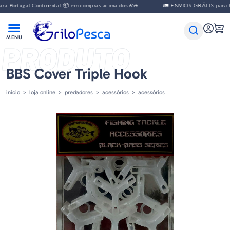
 Portugal Continental 📦 em compras acima dos 65€
🚛 ENVIOS GRÁTIS para Por
PRODUTO
BBS Cover Triple Hook
início
loja online
predadores
acessórios
acessórios