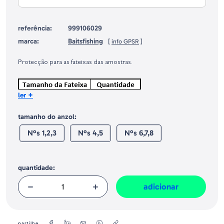
referência:
999106029
marca:
Baitsfishing
[
info GPSR
]
Identificação do fabricante e/ou empresa responsável da venda na União
Europeia, dos produtos da marca, conforme requerido no Regulamento
Protecção para as fateixas das amostras.
Geral sobre a Segurança dos Produtos (GPSR):
+
ler
tamanho do anzol:
Nºs 1,2,3
Nºs 4,5
Nºs 6,7,8
quantidade:
adicionar
partilhe