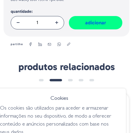
BBS wacky tool 15310 1pk blue
Geral sobre a Segurança dos Produtos (GPSR):
quantidade:
adicionar
partilhe
produtos relacionados
Cookies
€ 24.00
€ 4.75
Os cookies são utilizados para aceder e armazenar
BBS Lure Retriever
Geecrack NeKo
informações no seu dispositivo, de modo a oferecer
Whit Roll 15438
Hack
conteúdo e anúncios personalizados com base nos
Chartreuse
acessórios
seus dados.