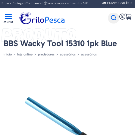
 para Portugal Continental 📦 em compras acima dos 65€
🚛 ENVIOS GRÁTIS par
PRODUTO
BBS Wacky Tool 15310 1pk Blue
início
loja online
predadores
acessórios
acessórios