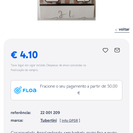
voltar
€ 4.10
Taxa legal em vigor incluído. Despesas de envio calculadas na
finalização da compra.
Fracione o seu pagamento a partir de 50,00
€
referência:
22 001 209
marca:
Tubertini
[
info GPSR
]
Identificação do fabricante e/ou empresa responsável da venda na União
Europeia, dos produtos da marca, conforme requerido no Regulamento