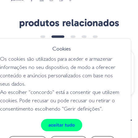
produtos relacionados
Cookies
Os cookies são utilizados para aceder e armazenar
€ 3.75
€ 3.95
informações no seu dispositivo, de modo a oferecer
Milo Serie AS Super
Anzois Xps TFK 10
conteúdo e anúncios personalizados com base nos
Carp
anzóis / acessórios
seus dados.
anzóis / acessórios
Ao escolher "concordo" está a consentir que utilizem
cookies. Pode recusar ou pode recusar ou retirar o
consentimento escolhendo "Gerir definições".
condições de venda
livro de reclamações
aceitar tudo
privacidade
cookies