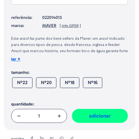
referência:
022014013
marca:
MAVER
[
info GPSR
]
Identificação do fabricante e/ou empresa responsável da venda na União
Europeia, dos produtos da marca, conforme requerido no Regulamento
Este anzol faz parte dos best-sellers da Maver, um anzol indicado
Geral sobre a Segurança dos Produtos (GPSR):
para diversos tipos de pesca, desde francesa, inglesa e feeder.
Anzol que marcou história, seu formato bico de águia garante forte
poder de autocravação, ideal para todas as pescarias onde a
+
ler
leveza do anzol e a ferragem são essenciais. Anzol de cor niquel
negro.
tamanho:
Nº22
Nº20
Nº18
Nº16
Quantidade - 20 Uds/Blister
quantidade:
adicionar
partilhe