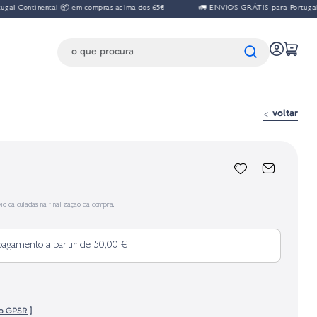
l Continental 📦 em compras acima dos 65€
🚛 ENVIOS GRÁTIS para Portugal Co
voltar
io calculadas na finalização da compra.
pagamento a partir de 50,00 €
fo GPSR
]