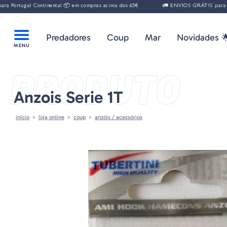
Portugal Continental 📦 em compras acima dos 65€
🚛 ENVIOS GRÁTIS para Por
Predadores
Coup
Mar
Novidades 
PRODUTO
Anzois Serie 1T
início
loja online
coup
anzóis / acessórios