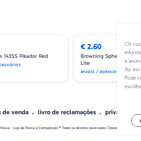
Os coo
€ 2.60
inform
ie 143SS Pikador Red
Browning Sphere Feeder 
e anún
Lite
acessórios
Ao esco
anzóis / acessórios
Pode r
escolhe
s de venda
livro de reclamações
privacidade
 Pesca - Loja de Pesca e Competição © Todos os direitos reservados | Desenvolvido por
Bo