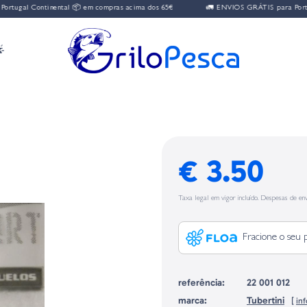
tugal Continental 📦 em compras acima dos 65€
🚛 ENVIOS GRÁTIS para Portuga

€ 3.50
Taxa legal em vigor incluído. Despesas de env
Fracione o seu 
referência:
22 001 012
marca:
Tubertini
[
in