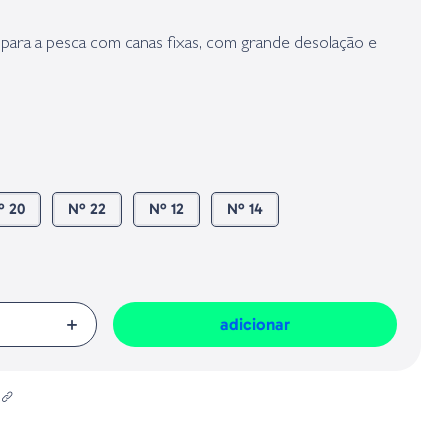
presa responsável da venda na União Europeia, dos produtos da marca,
Geral sobre a Segurança dos Produtos (GPSR):
para a pesca com canas fixas, com grande desolação e
º 20
Nº 22
Nº 12
Nº 14
adicionar