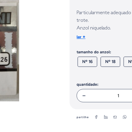
Identificação do fabricante e/ou em
conforme requerido no Regulamento 
Particularmente adequado 
trote.
Anzol niquelado.
+
ler
Quantidade:
25
tamanho do anzol:
Nº 16
Nº 18
N
quantidade:
partilhe