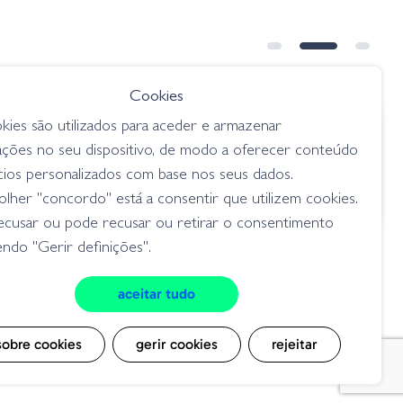
Cookies
kies são utilizados para aceder e armazenar
€ 3.50
ações no seu dispositivo, de modo a oferecer conteúdo
Ultra
Anzol Serie 50 Niquel
cios personalizados com base nos seus dados.
anzóis / acessórios
lher "concordo" está a consentir que utilizem cookies.
ecusar ou pode recusar ou retirar o consentimento
ndo "Gerir definições".
aceitar tudo
cookies
sobre cookies
gerir cookies
rejeitar
msite