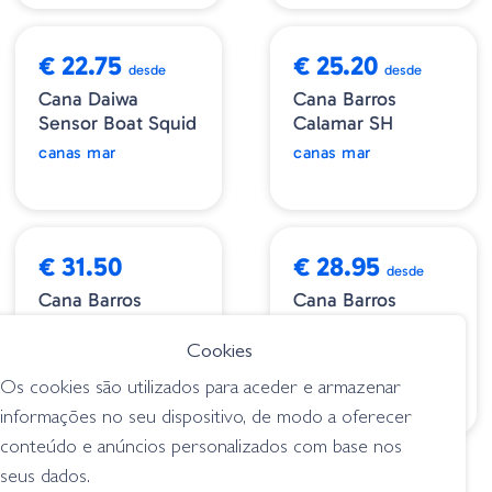
€ 22.75
€ 25.20
desde
desde
Cana Daiwa
Cana Barros
Sensor Boat Squid
Calamar SH
canas mar
canas mar
€ 31.50
€ 28.95
desde
Cana Barros
Cana Barros
Restive Squid Fun
Picasso Squid
200
Catcher
Cookies
canas mar
canas mar
Os cookies são utilizados para aceder e armazenar
informações no seu dispositivo, de modo a oferecer
conteúdo e anúncios personalizados com base nos
seus dados.
€ 192.60