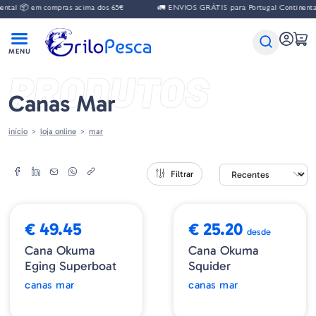
ntal 📦 em compras acima dos 65€
🚛 ENVIOS GRÁTIS para Portugal Continenta
PRODUTOS
Canas Mar
início
loja online
mar
Filtrar
€ 49.45
€ 25.20
desde
Cana Okuma
Cana Okuma
Eging Superboat
Squider
canas mar
canas mar