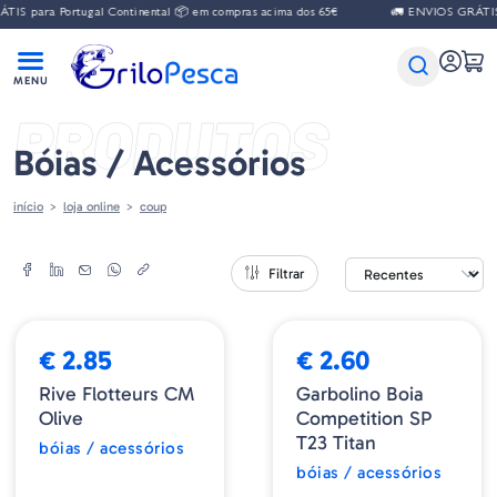
IS para Portugal Continental 📦 em compras acima dos 65€
🚛 ENVIOS GRÁTIS p
PRODUTOS
Bóias / Acessórios
início
loja online
coup
Filtrar
€ 2.85
€ 2.60
Rive Flotteurs CM
Garbolino Boia
Olive
Competition SP
T23 Titan
bóias / acessórios
bóias / acessórios