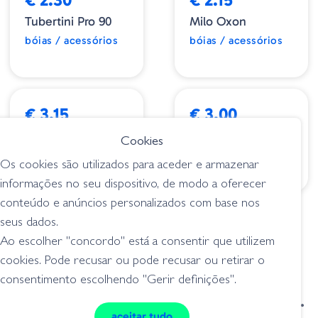
Tubertini Pro 90
Milo Oxon
bóias / acessórios
bóias / acessórios
€ 3.15
€ 3.00
Tubertini Pro 94
Tubertini Pro 123
Cookies
bóias / acessórios
bóias / acessórios
Os cookies são utilizados para aceder e armazenar
informações no seu dispositivo, de modo a oferecer
conteúdo e anúncios personalizados com base nos
1
2
3
4
5
>
seus dados.
Ao escolher "concordo" está a consentir que utilizem
cookies. Pode recusar ou pode recusar ou retirar o
consentimento escolhendo "Gerir definições".
condições de venda
livro de reclamações
aceitar tudo