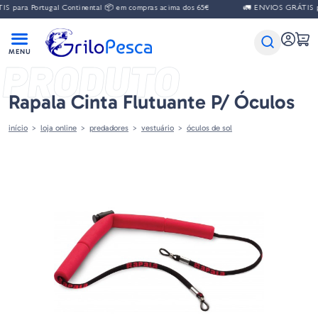
 para Portugal Continental 📦 em compras acima dos 65€
🚛 ENVIOS GRÁTIS par
PRODUTO
Rapala Cinta Flutuante P/ Óculos
início
loja online
predadores
vestuário
óculos de sol