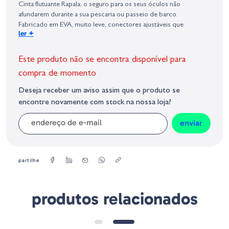
Cinta flutuante Rapala, o seguro para os seus óculos não
Geral sobre a Segurança dos Produtos (GPSR):
afundarem durante a sua pescaria ou passeio de barco.
Fabricado em EVA, muito leve, conectores ajustáveis que
+
ler
permitem adaptar-se a todos os tipos de óculos.
Este produto não se encontra disponível para
compra de momento
Deseja receber um aviso assim que o produto se
encontre novamente com stock na nossa loja?
enviar
partilhe
produtos relacionados