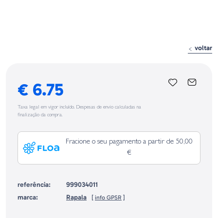
voltar
€ 6.75
Taxa legal em vigor incluído. Despesas de envio calculadas na
finalização da compra.
Fracione o seu pagamento a partir de 50,00
€
referência:
999034011
marca:
Rapala
[
info GPSR
]
Identificação do fabricante e/ou empresa responsável da venda na União
Europeia, dos produtos da marca, conforme requerido no Regulamento