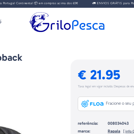
rtugal Continental 📦 em compras acima dos 65€
🚛 ENVIOS GRÁTIS para Portug

pback
€ 21.95
Taxa legal em vigor incluído. Despesas de env
Fracione o seu 
referência:
008034043
marca:
Rapala
[
info