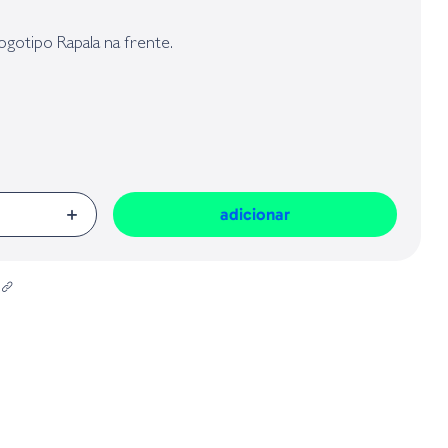
presa responsável da venda na União Europeia, dos produtos da marca,
Geral sobre a Segurança dos Produtos (GPSR):
gotipo Rapala na frente.
el
adicionar