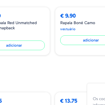
0
€ 9.90
pala Red Unmatched
Rapala Boné Camo
Snapback
vestuário
adicionar
adicionar
Os coo
5
€ 13.75