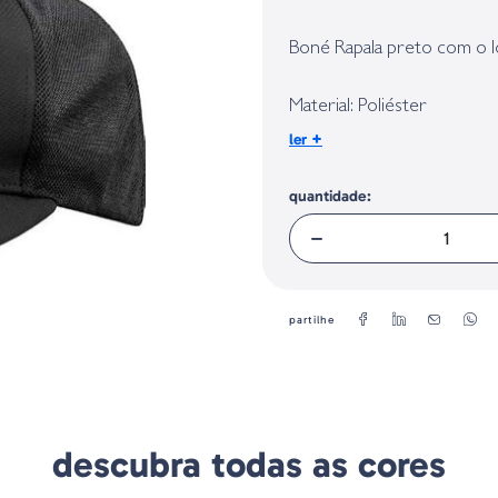
Identificação do fabricante e/ou em
conforme requerido no Regulamento 
Boné Rapala preto com o lo
Material: Poliéster
Logotipo bordado
+
ler
Tamanho universal, ajustáv
Cor: preto
quantidade:
partilhe
descubra todas as cores