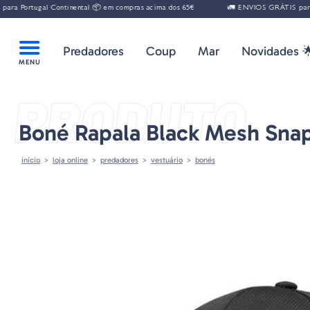
a Portugal Continental 📦 em compras acima dos 65€
🚛 ENVIOS GRÁTIS para Po
Predadores
Coup
Mar
Novidades 
PRODUTO
Boné Rapala Black Mesh Sna
início
loja online
predadores
vestuário
bonés