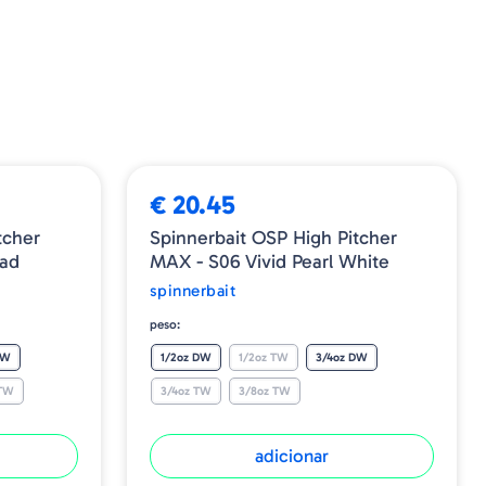
€ 20.45
tcher
Spinnerbait OSP High Pitcher
had
MAX - S06 Vivid Pearl White
spinnerbait
peso:
DW
1/2oz DW
1/2oz TW
3/4oz DW
 TW
3/4oz TW
3/8oz TW
adicionar