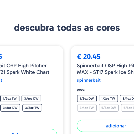
descubra todas as cores
5
€ 20.45
ait OSP High Pitcher
Spinnerbait OSP High Pi
21 Spark White Chart
MAX - ST17 Spark Ice S
it
spinnerbait
peso:
1/2oz TW
3/4oz DW
1/2oz DW
1/2oz TW
3/4oz 
3/8oz DW
3/8oz TW
3/4oz TW
5/8oz DW
5/8oz
adicionar