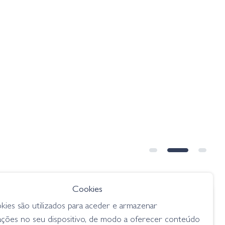
➕ OPÇÕES
Cookies
€ 13.80
kies são utilizados para aceder e armazenar
 Shad -
Molix Spinnerbait FS DW - 23
ações no seu dispositivo, de modo a oferecer conteúdo