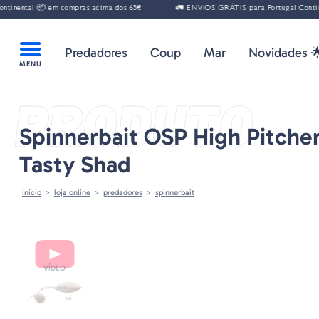
ental 📦 em compras acima dos 65€
🚛 ENVIOS GRÁTIS para Portugal Continent
Predadores
Coup
Mar
Novidades 
PRODUTO
Spinnerbait OSP High Pitche
Tasty Shad
início
loja online
predadores
spinnerbait