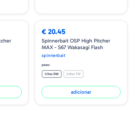
€ 20.45
tcher
Spinnerbait OSP High Pitcher
MAX - S67 Wakasagi Flash
spinnerbait
peso:
1/2oz DW
3/8oz TW
adicionar