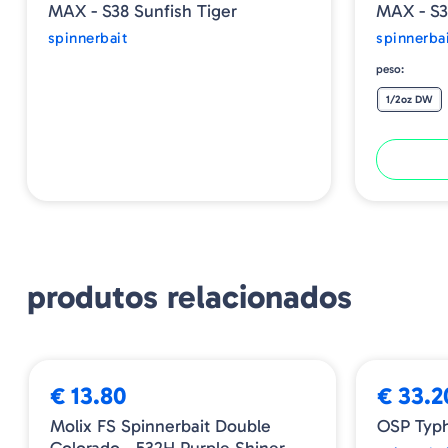
MAX - S38 Sunfish Tiger
MAX - S3
spinnerbait
spinnerba
peso:
1/2oz DW
produtos relacionados
➕ OPÇÕES
➕ OPÇÕES
€ 13.80
€ 33.2
Molix FS Spinnerbait Double
OSP Typh