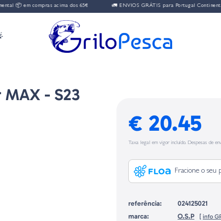
al 📦 em compras acima dos 65€
🚛 ENVIOS GRÁTIS para Portugal Continental 

r MAX - S23
€ 20.45
Taxa legal em vigor incluído. Despesas de env
Fracione o seu 
referência:
024125021
marca:
O.S.P
[
info G