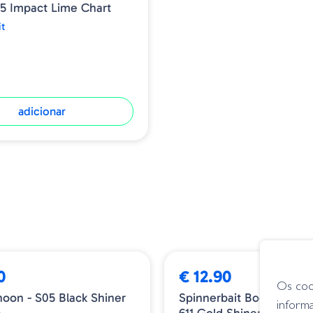
5 Impact Lime Chart
it
adicionar
➕ OPÇÕES
0
€ 12.90
Os coo
oon - S05 Black Shiner
Spinnerbait Booyah Mini
inform