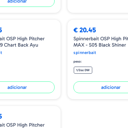
adicionar
5
€ 20.45
ait OSP High Pitcher
Spinnerbait OSP High Pi
9 Chart Back Ayu
MAX - S05 Black Shiner
it
spinnerbait
peso:
1/2oz DW
adicionar
adicionar
5
ait OSP High Pitcher