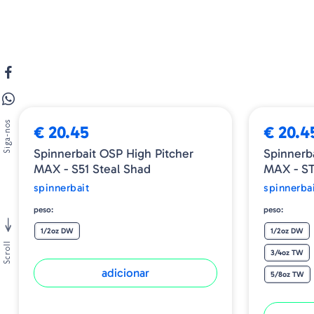
➕ OPÇÕES
Siga-nos
€ 20.45
€ 20.4
Spinnerbait OSP High Pitcher
Spinnerb
MAX - S51 Steal Shad
MAX - ST
spinnerbait
spinnerba
peso:
peso:
1/2oz DW
1/2oz DW
Scroll
3/4oz TW
adicionar
5/8oz TW