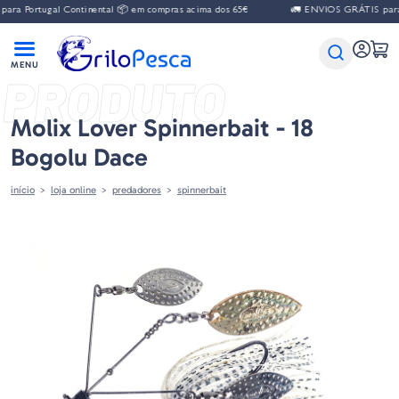
ra Portugal Continental 📦 em compras acima dos 65€
🚛 ENVIOS GRÁTIS para P
PRODUTO
Molix Lover Spinnerbait - 18
Bogolu Dace
início
loja online
predadores
spinnerbait