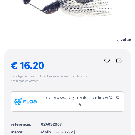
voltar
€ 16.20
Taxa legal em vigor incluído. Despesas de envio calculadas na
finalização da compra.
Fracione o seu pagamento a partir de 50,00
€
referência:
024092007
marca:
Molix
[
info GPSR
]