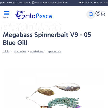
a Portugal Continental 📦 em compras acima dos 65€
🚛 ENVIOS GRÁTIS para Po
PRODUTO
Megabass Spinnerbait V9 - 05
Blue Gill
início
loja online
predadores
spinnerbait