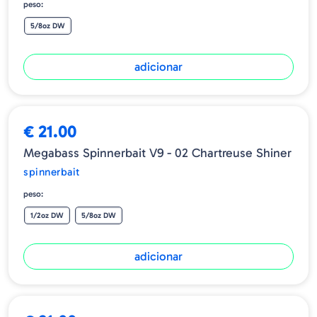
peso:
5/8oz DW
adicionar
€ 21.00
Megabass Spinnerbait V9 - 02 Chartreuse Shiner
spinnerbait
peso:
1/2oz DW
5/8oz DW
adicionar