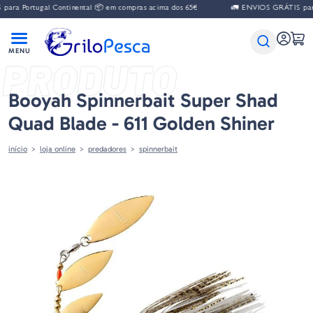
ra Portugal Continental 📦 em compras acima dos 65€
🚛 ENVIOS GRÁTIS para P
PRODUTO
Booyah Spinnerbait Super Shad
Quad Blade - 611 Golden Shiner
início
loja online
predadores
spinnerbait