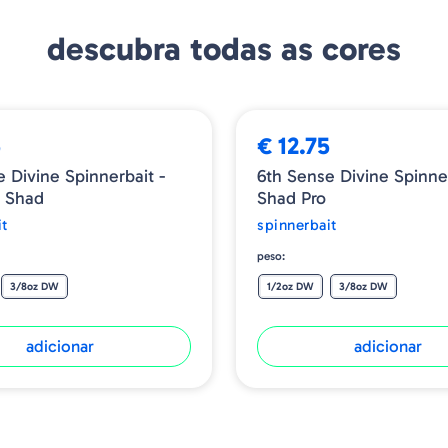
descubra todas as cores
5
€ 12.75
 Divine Spinnerbait -
6th Sense Divine Spinner
 Shad
Shad Pro
it
spinnerbait
peso:
3/8oz DW
1/2oz DW
3/8oz DW
adicionar
adicionar