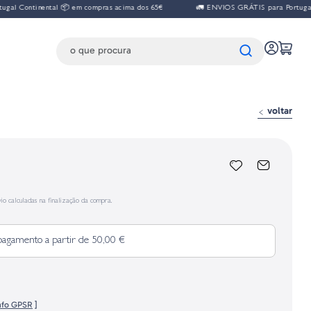
tinental 📦 em compras acima dos 65€
🚛 ENVIOS GRÁTIS para Portugal Contine
voltar
io calculadas na finalização da compra.
pagamento a partir de 50,00 €
nfo GPSR
]