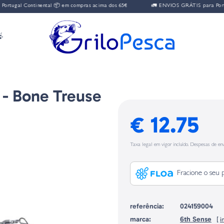
 Continental 📦 em compras acima dos 65€
🚛 ENVIOS GRÁTIS para Portugal Con

 - Bone Treuse
€ 12.75
Taxa legal em vigor incluído. Despesas de env
Fracione o seu 
referência:
024159004
marca:
6th Sense
[
i