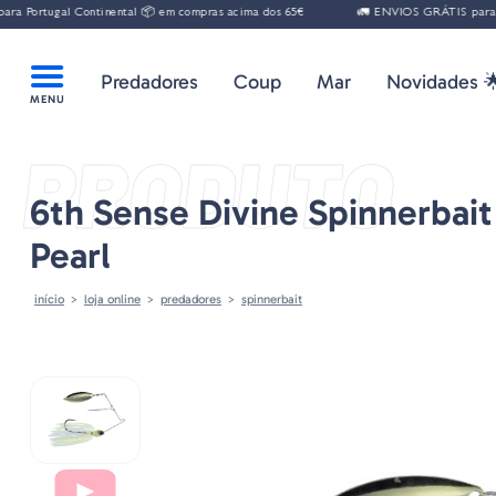
gal Continental 📦 em compras acima dos 65€
🚛 ENVIOS GRÁTIS para Portugal
Predadores
Coup
Mar
Novidades 
PRODUTO
6th Sense Divine Spinnerbait
Pearl
início
loja online
predadores
spinnerbait