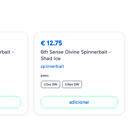
€ 12.75
bait -
6th Sense Divine Spinnerbait -
Shad Ice
spinnerbait
peso:
1/2oz DW
3/8oz DW
adicionar