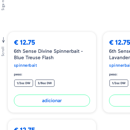
Siga-nos
€ 12.75
€ 12.7
Scroll
6th Sense Divine Spinnerbait -
6th Sense
Blue Treuse Flash
Lavander
spinnerbait
spinnerba
peso:
peso:
1/2oz DW
3/8oz DW
1/2oz DW
adicionar
➕ OPÇÕES
€ 12.75