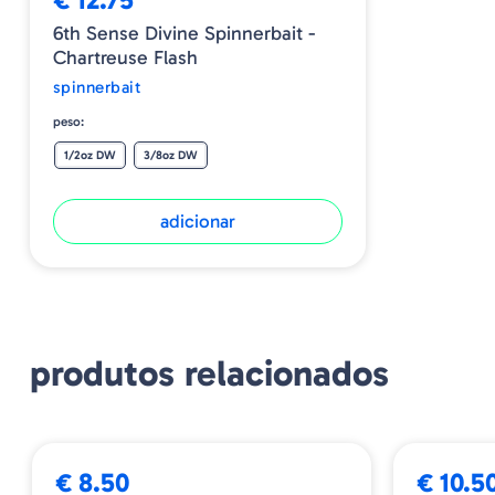
6th Sense Divine Spinnerbait -
Chartreuse Flash
spinnerbait
peso:
1/2oz DW
3/8oz DW
adicionar
produtos relacionados
➕ OPÇÕES
€ 8.50
€ 10.5