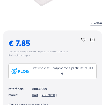
voltar
€ 7.85
Taxa legal em vigor incluído. Despesas de envio calculadas na
finalização da compra.
Fracione o seu pagamento a partir de 50,00
€
referência:
011038009
marca:
Hart
[
info GPSR
]
Identificação do fabricante e/ou empresa responsável da venda na União
Europeia, dos produtos da marca, conforme requerido no Regulamento