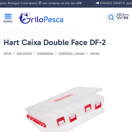
a Portugal Continental 📦 em compras acima dos 65€
🚛 ENVIOS GRÁTIS para Po
PRODUTO
Hart Caixa Double Face DF-2
início
loja online
predadores
mochilas / caixas
caixas