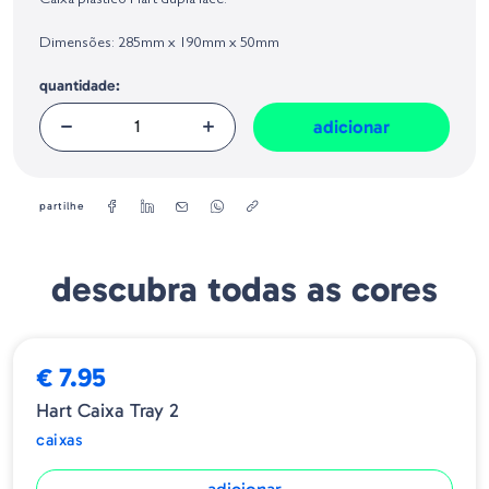
Caixa plástico Hart dupla face.
Geral sobre a Segurança dos Produtos (GPSR):
Dimensões: 285mm x 190mm x 50mm
quantidade:
adicionar
partilhe
descubra todas as cores
€ 7.95
Hart Caixa Tray 2
caixas
adicionar