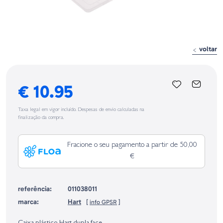
voltar
€ 10.95
Taxa legal em vigor incluído. Despesas de envio calculadas na
finalização da compra.
Fracione o seu pagamento a partir de 50,00
€
referência:
011038011
marca:
Hart
[
info GPSR
]
Identificação do fabricante e/ou empresa responsável da venda na União
Europeia, dos produtos da marca, conforme requerido no Regulamento