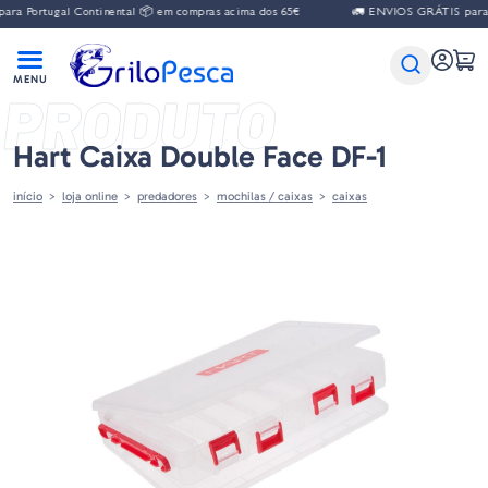
a Portugal Continental 📦 em compras acima dos 65€
🚛 ENVIOS GRÁTIS para Po
PRODUTO
Hart Caixa Double Face DF-1
início
loja online
predadores
mochilas / caixas
caixas