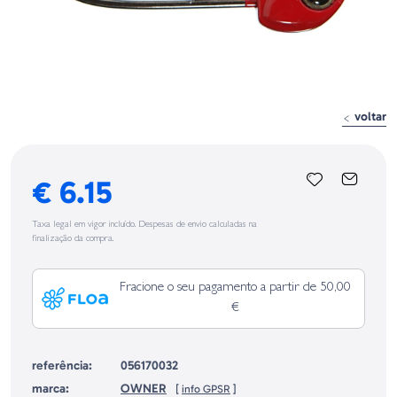
voltar
€ 6.15
Taxa legal em vigor incluído. Despesas de envio calculadas na
finalização da compra.
Fracione o seu pagamento a partir de 50,00
€
referência:
056170032
marca:
OWNER
[
info GPSR
]