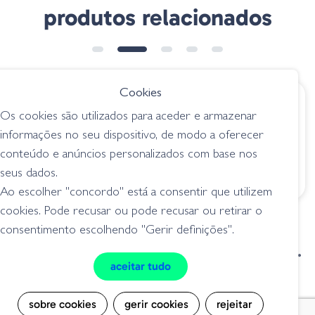
produtos relacionados
Cookies
€ 6.20
€ 3.65
desde
Os cookies são utilizados para aceder e armazenar
Baitsfishing Wacky
Jig Heads HD 90 -
informações no seu dispositivo, de modo a oferecer
Spring Jig
Special Jig
conteúdo e anúncios personalizados com base nos
jigs / cabeçotes
jigs / cabeçotes
seus dados.
Ao escolher "concordo" está a consentir que utilizem
cookies. Pode recusar ou pode recusar ou retirar o
consentimento escolhendo "Gerir definições".
condições de venda
livro de reclamações
aceitar tudo
privacidade
cookies
sobre cookies
gerir cookies
rejeitar
Grilo Pesca - Loja de Pesca e Competição © Todos os direitos reservados |