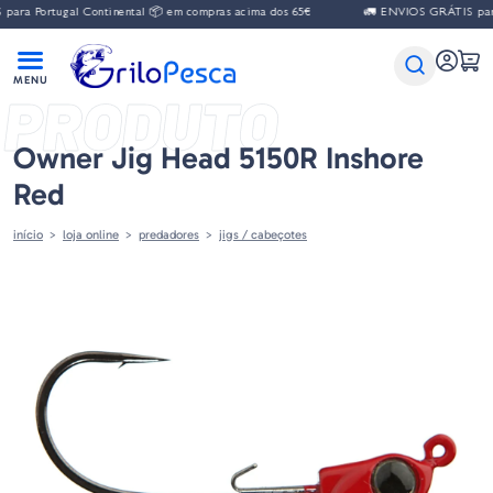
ara Portugal Continental 📦 em compras acima dos 65€
🚛 ENVIOS GRÁTIS para 
PRODUTO
Owner Jig Head 5150R Inshore
Red
início
loja online
predadores
jigs / cabeçotes