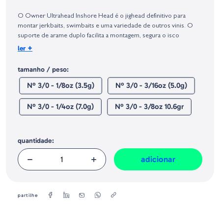
Identificação do fabricante e/ou empresa responsável da venda na União
Europeia, dos produtos da marca, conforme requerido no Regulamento
O Owner Ultrahead Inshore Head é o jighead definitivo para
Geral sobre a Segurança dos Produtos (GPSR):
montar jerkbaits, swimbaits e uma variedade de outros vinis. O
suporte de arame duplo facilita a montagem, segura o isco
firmemente e não rasga os iscos como os suportes de arame
+
ler
simples. Disponível nos tamanhos mais populares, o Owner
Ultrahead Inshore Head vem completo com olhos 3-D e anzóis
tamanho / peso:
Super Needle Point incrivelmente afiados, com haste curta,
Nº 3/0 - 1/8oz (3.5g)
Nº 3/0 - 3/16oz (5.0g)
abertura larga e acabamento em cromado preto.
Quantidade - 4 Uds/Blister
Nº 3/0 - 1/4oz (7.0g)
Nº 3/0 - 3/8oz 10.6gr
quantidade:
adicionar
partilhe