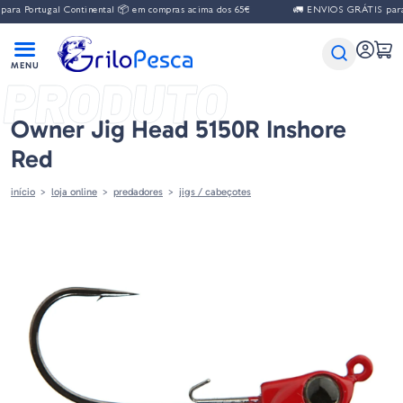
ra Portugal Continental 📦 em compras acima dos 65€
🚛 ENVIOS GRÁTIS para P
PRODUTO
Owner Jig Head 5150R Inshore
Red
início
loja online
predadores
jigs / cabeçotes