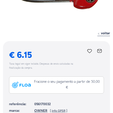
voltar
€ 6.15
Taxa legal em vigor incluído. Despesas de envio calculadas na
finalização da compra.
Fracione o seu pagamento a partir de 50,00
€
referência:
056170032
marca:
OWNER
[
info GPSR
]