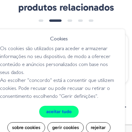
produtos relacionados
➕ OPÇÕES
Cookies
€ 5.95
€ 8.50
desde
Os cookies são utilizados para aceder e armazenar
Anzol Owner 5154
6th Sense Treble
informações no seu dispositivo, de modo a oferecer
Wacky Jig Head
Head - Baby Shad
conteúdo e anúncios personalizados com base nos
jigs / cabeçotes
jigs / cabeçotes
seus dados.
Ao escolher "concordo" está a consentir que utilizem
cookies. Pode recusar ou pode recusar ou retirar o
consentimento escolhendo "Gerir definições".
condições de venda
livro de reclamações
aceitar tudo
privacidade
cookies
sobre cookies
gerir cookies
rejeitar
Grilo Pesca - Loja de Pesca e Competição © Todos os direitos reservados |