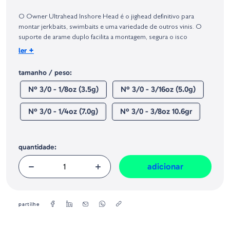
Identificação do fabricante e/ou empresa responsável da venda na União
Europeia, dos produtos da marca, conforme requerido no Regulamento
O Owner Ultrahead Inshore Head é o jighead definitivo para
Geral sobre a Segurança dos Produtos (GPSR):
montar jerkbaits, swimbaits e uma variedade de outros vinis. O
suporte de arame duplo facilita a montagem, segura o isco
firmemente e não rasga os iscos como os suportes de arame
+
ler
simples. Disponível nos tamanhos mais populares, o Owner
Ultrahead Inshore Head vem completo com olhos 3-D e anzóis
tamanho / peso:
Super Needle Point incrivelmente afiados, com haste curta,
Nº 3/0 - 1/8oz (3.5g)
Nº 3/0 - 3/16oz (5.0g)
abertura larga e acabamento em cromado preto.
Quantidade - 4 Uds/Blister
Nº 3/0 - 1/4oz (7.0g)
Nº 3/0 - 3/8oz 10.6gr
quantidade:
adicionar
partilhe