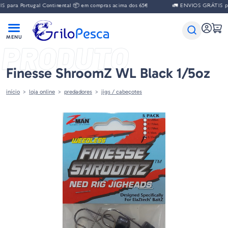
para Portugal Continental 📦 em compras acima dos 65€
🚛 ENVIOS GRÁTIS para
PRODUTO
Finesse ShroomZ WL Black 1/5oz
início
loja online
predadores
jigs / cabeçotes