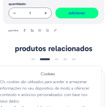
quantidade:
adicionar
partilhe
produtos relacionados
Cookies
€ 5.20
€ 5.20
Os cookies são utilizados para aceder e armazenar
BBS Round Split
Weight Finesse
informações no seu dispositivo, de modo a oferecer
Shot
Free Jika
conteúdo e anúncios personalizados com base nos
chumbos / tungsten
chumbos / tungsten
seus dados.