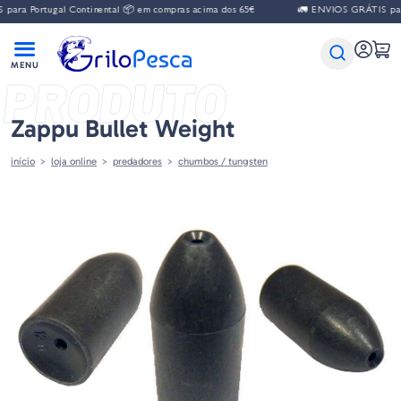
ara Portugal Continental 📦 em compras acima dos 65€
🚛 ENVIOS GRÁTIS para 
PRODUTO
Zappu Bullet Weight
início
loja online
predadores
chumbos / tungsten