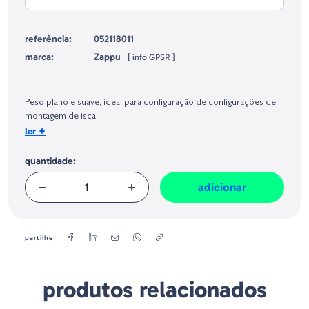
referência:
052118011
marca:
Zappu
[
info GPSR
]
Identificação do fabricante e/ou empresa responsável da venda na União
Europeia, dos produtos da marca, conforme requerido no Regulamento
Geral sobre a Segurança dos Produtos (GPSR):
Peso plano e suave, ideal para configuração de configurações de
montagem de isca.
+
ler
O Board Weight é um elastômero feito de Space Metal, macio e
liso mas muito resistente, facilmente adaptável durante a
montagem da isca, quando se deseja ajustar sua atitude durante a
quantidade:
fase de afundamento.
adicionar
É ideal para pesar com precisão uma isca, sem comprometer seu
equilíbrio ou ação de natação.
Pode ser cortado facilmente com uma tesoura para usar a
quantidade exata e guardar o resto para uso futuro.
partilhe
produtos relacionados