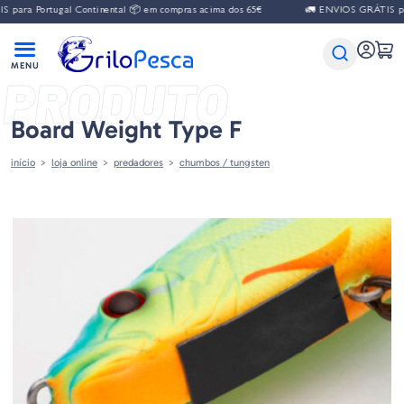
para Portugal Continental 📦 em compras acima dos 65€
🚛 ENVIOS GRÁTIS para
PRODUTO
Board Weight Type F
início
loja online
predadores
chumbos / tungsten