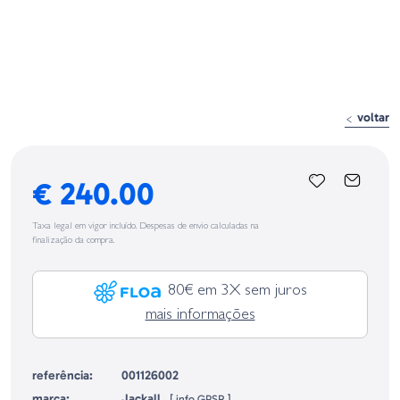
voltar
€ 240.00
Taxa legal em vigor incluído. Despesas de envio calculadas na
finalização da compra.
80€ em 3X sem juros
mais informações
referência:
001126002
marca:
Jackall
[
info GPSR
]