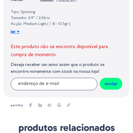
Identificação do fabricante e/ou empresa responsável da venda na União
Europeia, dos produtos da marca, conforme requerido no Regulamento
Tipo: Spinning
Geral sobre a Segurança dos Produtos (GPSR):
Tamanho: 6.9" / 2.06 m
Acção: Medium Light ( 1.8 - 10.5gr )
Peso da Cana: 129gr
+
ler
Elementos: 1
Este produto não se encontra disponível para
compra de momento
Deseja receber um aviso assim que o produto se
encontre novamente com stock na nossa loja?
enviar
partilhe
produtos relacionados