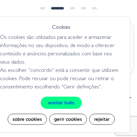
NOVIDADE
➕ OPÇÕES
Cookies
€ 205.00
€ 147.35
Os cookies são utilizados para aceder e armazenar
Cana Alpha Z Series
Cana Spinning ARK
informações no seu dispositivo, de modo a oferecer
Spinning
Brandon Cobb 2.0
conteúdo e anúncios personalizados com base nos
7.10"Medium Heavy
6.10"MX
seus dados.
canas spinning
canas spinning
Ao escolher "concordo" está a consentir que utilizem
cookies. Pode recusar ou pode recusar ou retirar o
consentimento escolhendo "Gerir definições".
condições de venda
livro de reclamações
aceitar tudo
privacidade
cookies
sobre cookies
gerir cookies
rejeitar
Grilo Pesca - Loja de Pesca e Competição © Todos os direitos reservados |
Desenvolvido por
Bomsite