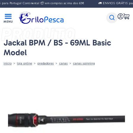
ara Portugal Continental 📦 em compras acima dos 65€
🚛 ENVIOS GRÁTIS para 
PRODUTO
Jackal BPM / BS - 69ML Basic
Model
início
loja online
predadores
canas
canas spinning