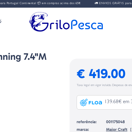
Portugal Continental 📦 em compras acima dos 65€
🚛 ENVIOS GRÁTIS para Por

nning 7.4"M
€ 419.00
Taxa legal em vigor incluído. Despesas de env
139.68€ em 
referência:
001175048
marca:
Major Craft