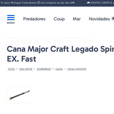
ara Portugal Continental 📦 em compras acima dos 65€
🚛 ENVIOS GRÁTIS para 
Predadores
Coup
Mar
Novidades 
PRODUTO
Cana Major Craft Legado Spi
EX. Fast
início
loja online
predadores
canas
canas spinning