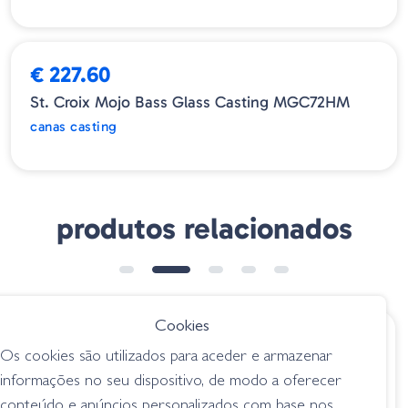
ESGOTADO
€ 227.60
St. Croix Mojo Bass Glass Casting MGC72HM
canas casting
produtos relacionados
➕ OPÇÕES
➕ OPÇÕES
Cookies
€ 185.00
€ 229.50
Os cookies são utilizados para aceder e armazenar
Cana Casting
ARK INVOKER PRO
informações no seu dispositivo, de modo a oferecer
Tailwalk Gekiha
SERIES 7.11" XH
conteúdo e anúncios personalizados com base nos