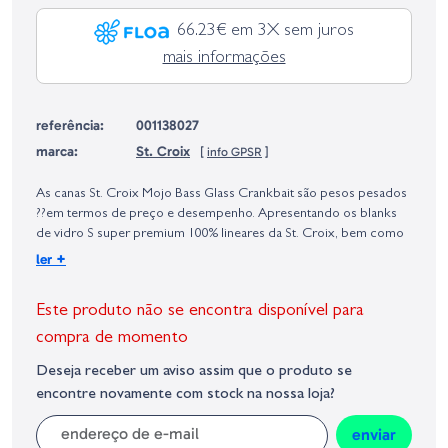
66.23€ em 3X sem juros
mais informações
referência:
001138027
marca:
St. Croix
[
info GPSR
]
Identificação do fabricante e/ou empresa responsável da venda na União
Europeia, dos produtos da marca, conforme requerido no Regulamento
As canas St. Croix Mojo Bass Glass Crankbait são pesos pesados
Geral sobre a Segurança dos Produtos (GPSR):
??em termos de preço e desempenho. Apresentando os blanks
de vidro S super premium 100% lineares da St. Croix, bem como
sua tecnologia de mandril Integrated Poly Curve (IPC), esta série
+
ler
oferece os cones de precisão e curvas parabólicas de que você
precisa ao pescar suas amostras de reação favorita. Esteja você
Este produto não se encontra disponível para
pescando um crankbait, chatterbait, ripbait, etc., eles carregam
perfeitamente para lançamentos longos e amortecem o golpe para
compra de momento
que seus anzóis sempre encontrem um lar. Também equipado
Deseja receber um aviso assim que o produto se
com componentes premium, incluindo passadores Kigan Master
encontre novamente com stock na nossa loja?
Hand 3D e porta carretos Fuji ECS, as canas St. Croix Mojo Bass
Glass Crankbait seguem o legado e a reputação das canas St.
enviar
Croix.