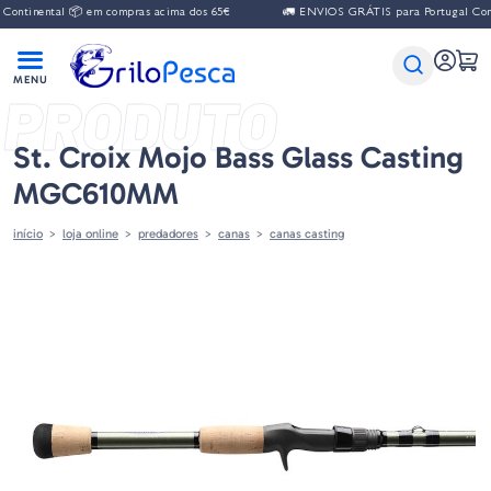
ontinental 📦 em compras acima dos 65€
🚛 ENVIOS GRÁTIS para Portugal Cont
PRODUTO
St. Croix Mojo Bass Glass Casting
MGC610MM
início
loja online
predadores
canas
canas casting