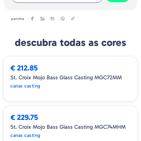
Modelo - MGC610MM
Tamanho - 6.10"
partilhe
Tipo - Casting 1/4 - 3/4oz
Acção - Moderate
Linha - 8 - 14 lb
descubra todas as cores
Nº de Elementos - 1
Power - M
Tecnica - Target Cranker
ESGOTADO
€ 212.85
St. Croix Mojo Bass Glass Casting MGC72MM
canas casting
ESGOTADO
➕ OPÇÕES
€ 229.75
St. Croix Mojo Bass Glass Casting MGC74MHM
canas casting