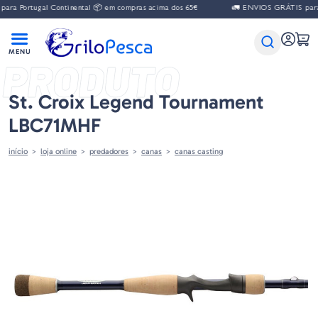
ra Portugal Continental 📦 em compras acima dos 65€
🚛 ENVIOS GRÁTIS para P
PRODUTO
St. Croix Legend Tournament
LBC71MHF
início
loja online
predadores
canas
canas casting