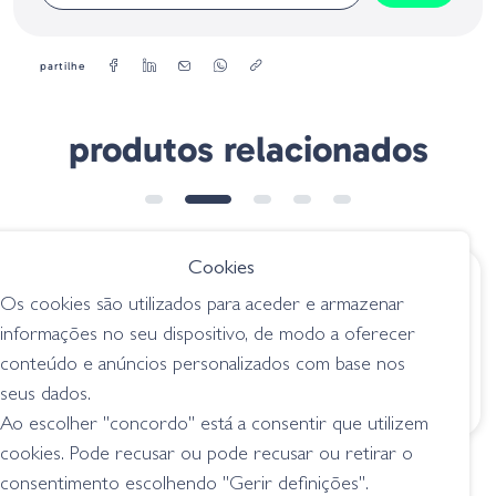
passadores Kigan e cabos de cortiça super-grade. Aplicando o
melhor que St. Croix tem a oferecer, as canas da série St. Croix
Legend Tournament oferecem um design específico para bass
partilhe
que atende e supera as expectativas dos pescadores de provas.
Modelo - LBC71MHF
produtos relacionados
Tamanho - 7.1"
Tipo - Casting 3/8 - 1oz
Acção - Fast
Linha - 12 - 20 lb
Nº de Elementos - 1
➕ OPÇÕES
Power - MH
Cookies
Tecnica - Jigs / Baits
€ 115.00
€ 403.95
Os cookies são utilizados para aceder e armazenar
Major Craft Cana
St. Croix Legend
informações no seu dispositivo, de modo a oferecer
Basspara Casting
Tournament
conteúdo e anúncios personalizados com base nos
6.9"MH
LBC74HF
seus dados.
canas casting
canas casting
Ao escolher "concordo" está a consentir que utilizem
cookies. Pode recusar ou pode recusar ou retirar o
consentimento escolhendo "Gerir definições".