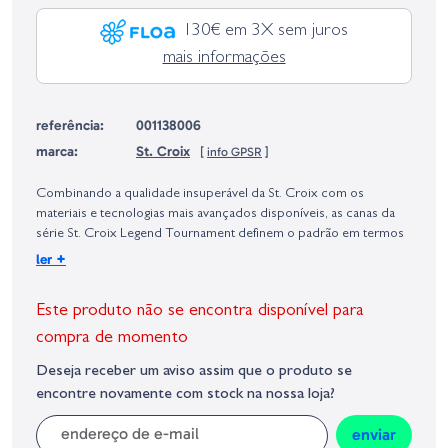
130€ em 3X sem juros
mais informações
referência:
001138006
marca:
St. Croix
[
info GPSR
]
Identificação do fabricante e/ou empresa responsável da venda na União
Europeia, dos produtos da marca, conforme requerido no Regulamento
Combinando a qualidade insuperável da St. Croix com os
Geral sobre a Segurança dos Produtos (GPSR):
materiais e tecnologias mais avançados disponíveis, as canas da
série St. Croix Legend Tournament definem o padrão em termos
de desempenho total. Projetadas usando ferramentas Poly Curve
+
ler
(IPC) integradas, as canas da série St. Croix Legend Tournament
são construídas com grafite SC de alto módulo / alta tensão com
Este produto não se encontra disponível para
FRS para resistência e durabilidade incomparáveis.
Inigualáveis ??em design avançado, as canas da série St. Croix
compra de momento
Legend Tournament são construídas com Tecnologia de Reforço
Deseja receber um aviso assim que o produto se
Avançada (ART) que reforça a força praticamente sem aumento
encontre novamente com stock na nossa loja?
no diâmetro ou peso do blank. Equipadas com os melhores
componentes disponíveis, as canas da série St. Croix Legend
enviar
Tournament apresentam um porta carretos em branco Fuji PTS,