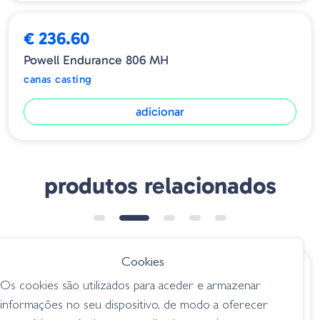
€ 236.60
Powell Endurance 806 MH
canas casting
adicionar
produtos relacionados
➕ OPÇÕES
➕ OPÇÕES
Cookies
€ 271.15
€ 143.00
Os cookies são utilizados para aceder e armazenar
Powell Naked 6104
Major Craft Cana
informações no seu dispositivo, de modo a oferecer
CB
Benkei Casting 6.6"