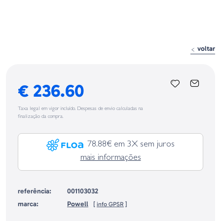
voltar
€ 236.60
Taxa legal em vigor incluído. Despesas de envio calculadas na
finalização da compra.
78.88€ em 3X sem juros
mais informações
referência:
001103032
marca:
Powell
[
info GPSR
]
Identificação do fabricante e/ou empresa responsável da venda na União