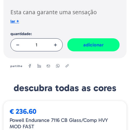
Europeia, dos produtos da marca, conforme requerido no Regulamento
Geral sobre a Segurança dos Produtos (GPSR):
Esta cana garante uma sensação
elevada.
+
ler
quantidade:
adicionar
partilhe
descubra todas as cores
€ 236.60
Powell Endurance 7116 CB Glass/Comp HVY
MOD FAST