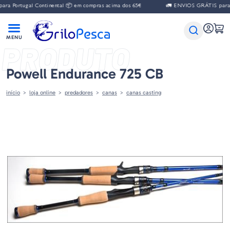
a Portugal Continental 📦 em compras acima dos 65€
🚛 ENVIOS GRÁTIS para Po
PRODUTO
Powell Endurance 725 CB
início
loja online
predadores
canas
canas casting