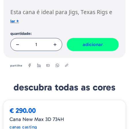
Europeia, dos produtos da marca, conforme requerido no Regulamento
Geral sobre a Segurança dos Produtos (GPSR):
Esta cana é ideal para Jigs, Texas Rigs e
Senkos.
+
ler
quantidade:
adicionar
partilhe
descubra todas as cores
➕ OPÇÕES
€ 290.00
Cana New Max 3D 734H
canas casting