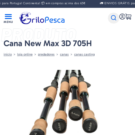
ra Portugal Continental 📦 em compras acima dos 65€
🚛 ENVIOS GRÁTIS para P
PRODUTO
Cana New Max 3D 705H
início
loja online
predadores
canas
canas casting