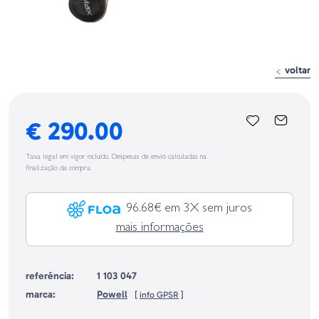
voltar
€ 290.00
Taxa legal em vigor incluído. Despesas de envio calculadas na
finalização da compra.
96.68€ em 3X sem juros
mais informações
referência:
1 103 047
marca:
Powell
[
info GPSR
]
Identificação do fabricante e/ou empresa responsável da venda na União